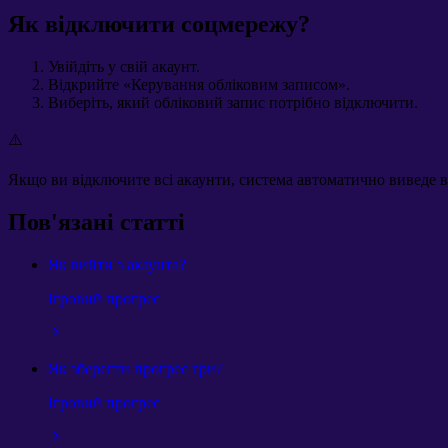
Як відключити соцмережу?
Увійдіть у свій акаунт.
Відкрийте «Керування обліковим записом».
Виберіть, який обліковий запис потрібно відключити.
⚠️
Якщо ви відключите всі акаунти, система автоматично виведе вас
Пов'язані статті
Як вийти з акаунта?
Ігровий прогрес
Як зберегти прогрес гри?
Ігровий прогрес