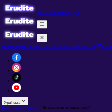
Завантажити гру Ерудит
Головна
Новини
Категорії
Тести
Головоломки
Вікторини
Створ
Українська
FAQ
>
Ігровий прогрес
>
Як відключити соцмережу?