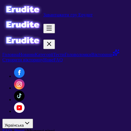
Завантажити гру Ерудит
Головна
Новини
Категорії
Тести
Головоломки
Вікторини
Створити вікторину
Нове
FAQ
Українська
FAQ
>
Рівні
>
Музичні рівні