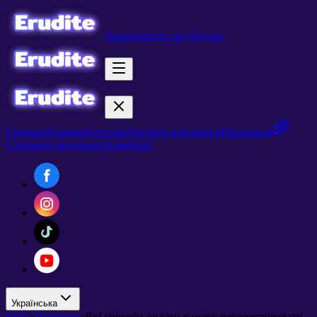
Завантажити гру Ерудит
Головна
Новини
Категорії
Тести
Головоломки
Вікторини
Створити вікторину
Нове
FAQ
Українська
FAQ
>
Покупки
>
Які способи оплати я можу використовувати