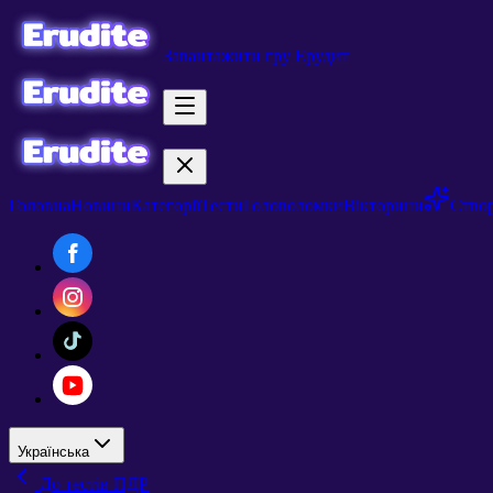
Завантажити гру Ерудит
Головна
Новини
Категорії
Тести
Головоломки
Вікторини
Створ
Українська
До тестів ПДР