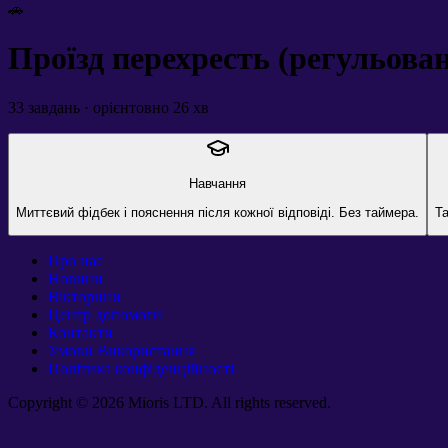
🚗
Проїзд перехресть (регульован
33
завдань · орієнтовно
26
хв
Навчання
Миттєвий фідбек і пояснення після кожної відповіді. Без таймера.
Та
Про нас
Новини
Вікторини
Центр допомоги
Контакти
Умови Використання
Політика конфіденційності
Copyright © 2026 Mioris LTD. All rights reserved.