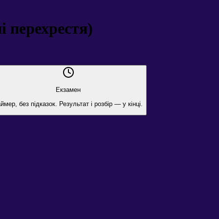
і перехрестя)
Екзамен
ймер, без підказок. Результат і розбір — у кінці.