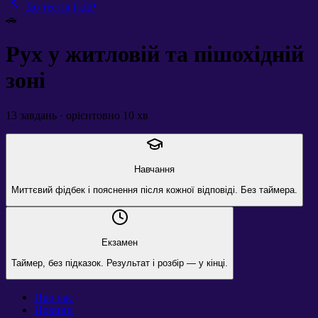
До тестів ПДР
🚗
Рух у житловій та пішохідній
зоні
13
завдань · орієнтовно
10
хв
Навчання
Миттєвий фідбек і пояснення після кожної відповіді. Без таймера.
Екзамен
Таймер, без підказок. Результат і розбір — у кінці.
Про нас
Новини