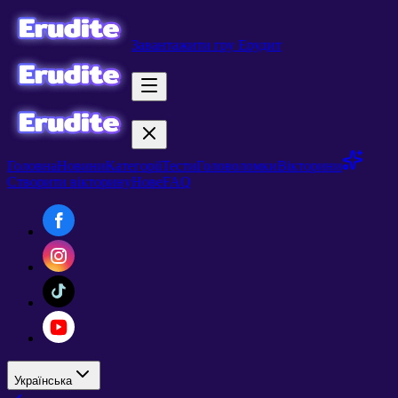
Завантажити гру Ерудит
Головна
Новини
Категорії
Тести
Головоломки
Вікторини
Створити вікторину
Нове
FAQ
Українська