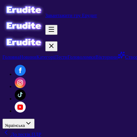
Завантажити гру Ерудит
Головна
Новини
Категорії
Тести
Головоломки
Вікторини
Створ
Українська
До тестів ПДР