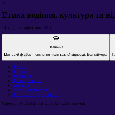
🚗
Етика водіння, культура та ві
14
завдань · орієнтовно
11
хв
Навчання
Миттєвий фідбек і пояснення після кожної відповіді. Без таймера.
Та
Про нас
Новини
Вікторини
Центр допомоги
Контакти
Умови Використання
Політика конфіденційності
Copyright © 2026 Mioris LTD. All rights reserved.