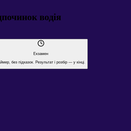
дпочинок водія
Екзамен
ймер, без підказок. Результат і розбір — у кінці.