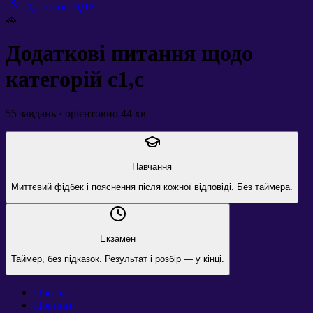
До тестів ПДР
🚗
Додаткові питання щодо
категорій c1,c
55
завдань · орієнтовно
44
хв
Навчання
Миттєвий фідбек і пояснення після кожної відповіді. Без таймера.
Екзамен
Таймер, без підказок. Результат і розбір — у кінці.
Про нас
Новини