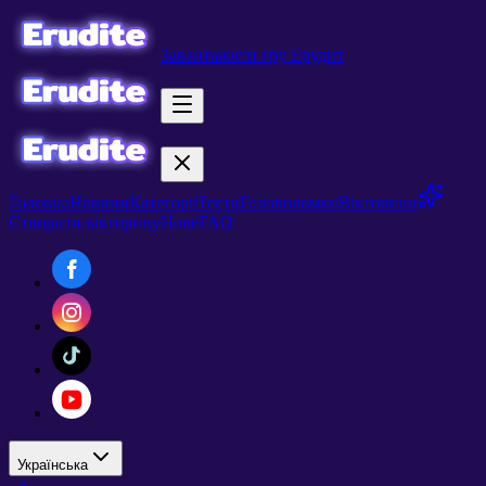
Завантажити гру Ерудит
Головна
Новини
Категорії
Тести
Головоломки
Вікторини
Створити вікторину
Нове
FAQ
Українська