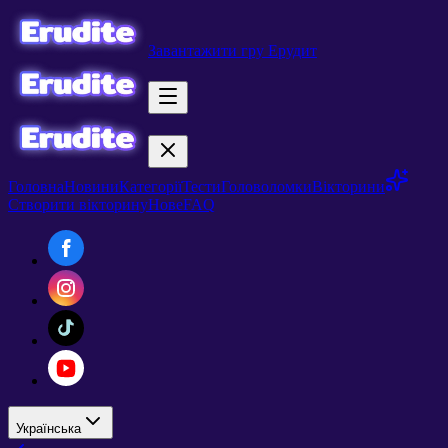
Завантажити гру Ерудит
Головна
Новини
Категорії
Тести
Головоломки
Вікторини
Створити вікторину
Нове
FAQ
Українська