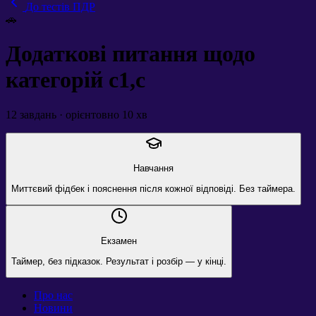
До тестів ПДР
🚗
Додаткові питання щодо
категорій c1,c
12
завдань · орієнтовно
10
хв
Навчання
Миттєвий фідбек і пояснення після кожної відповіді. Без таймера.
Екзамен
Таймер, без підказок. Результат і розбір — у кінці.
Про нас
Новини