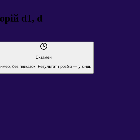
рій d1, d
Екзамен
ймер, без підказок. Результат і розбір — у кінці.