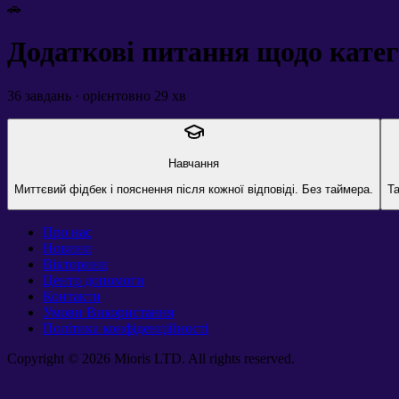
🚗
Додаткові питання щодо катего
36
завдань · орієнтовно
29
хв
Навчання
Миттєвий фідбек і пояснення після кожної відповіді. Без таймера.
Та
Про нас
Новини
Вікторини
Центр допомоги
Контакти
Умови Використання
Політика конфіденційності
Copyright © 2026 Mioris LTD. All rights reserved.