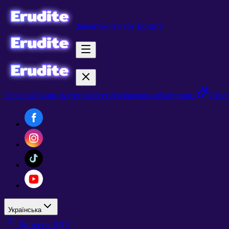
Завантажити гру Ерудит
Головна
Новини
Категорії
Тести
Головоломки
Вікторини
Створ
Українська
До тестів ПДР