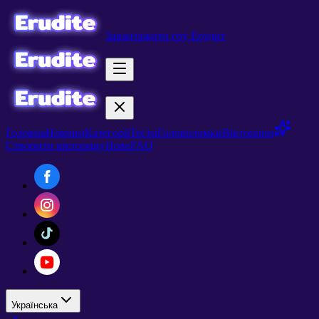
Завантажити гру Ерудит
Головна
Новини
Категорії
Тести
Головоломки
Вікторини
Створити вікторину
Нове
FAQ
Українська