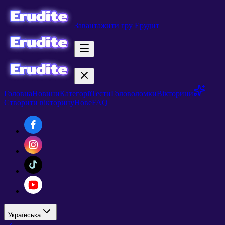
Завантажити гру Ерудит
Головна
Новини
Категорії
Тести
Головоломки
Вікторини
Створити вікторину
Нове
FAQ
Українська