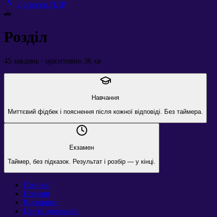
До тестів ПДР
🚗
Розділ
45
завдань · орієнтовно
36
хв
Навчання
Миттєвий фідбек і пояснення після кожної відповіді. Без таймера.
Екзамен
Таймер, без підказок. Результат і розбір — у кінці.
Про нас
Новини
Вікторини
Центр допомоги