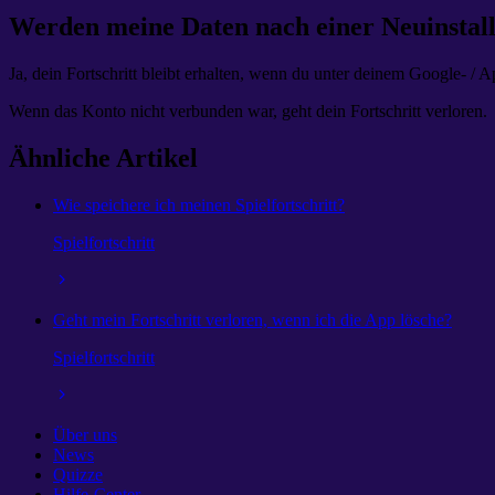
Werden meine Daten nach einer Neuinstall
Ja, dein Fortschritt bleibt erhalten, wenn du unter deinem Google- 
Wenn das Konto nicht verbunden war, geht dein Fortschritt verloren.
Ähnliche Artikel
Wie speichere ich meinen Spielfortschritt?
Spielfortschritt
Geht mein Fortschritt verloren, wenn ich die App lösche?
Spielfortschritt
Über uns
News
Quizze
Hilfe-Center