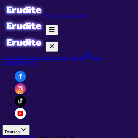
Erudite herunterladen
Startseite
News
Kategorien
Quizfragen
Quiz
Quiz
erstellen
Neu
FAQ
Deutsch
FAQ
>
Spielablauf
>
Was sind Leben?