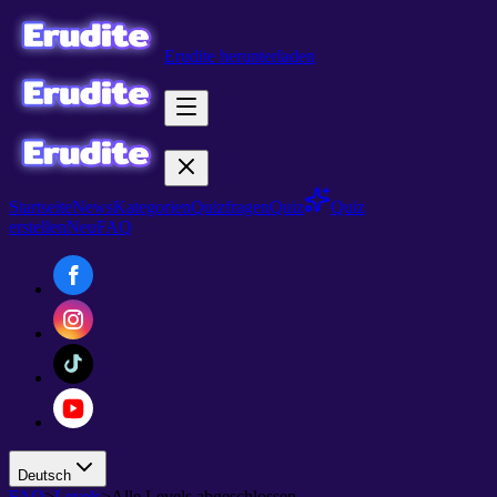
Erudite herunterladen
Startseite
News
Kategorien
Quizfragen
Quiz
Quiz
erstellen
Neu
FAQ
Deutsch
FAQ
>
Levels
>
Alle Levels abgeschlossen