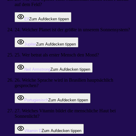
auf dem Feld?
Elf
Zum Aufdecken tippen
24
.
Welcher Planet ist der größte in unserem Sonnensystem?
Jupiter
Zum Aufdecken tippen
25
.
Wer betrat als erster Mensch den Mond?
Neil Armstrong
Zum Aufdecken tippen
26
.
Welche Sprache wird in Brasilien hauptsächlich
gesprochen?
Portugiesisch
Zum Aufdecken tippen
27
.
Welches Vitamin bildet die menschliche Haut bei
Sonnenlicht?
Vitamin D
Zum Aufdecken tippen