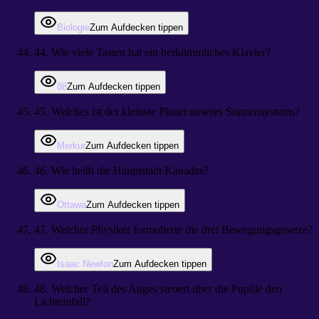
Biologie
Zum Aufdecken tippen
44
.
Wie viele Tasten hat ein herkömmliches Klavier?
88
Zum Aufdecken tippen
45
.
Welches ist der kleinste Planet unseres Sonnensystems?
Merkur
Zum Aufdecken tippen
46
.
Wie heißt die Hauptstadt Kanadas?
Ottawa
Zum Aufdecken tippen
47
.
Welcher Physiker formulierte die drei Bewegungsgesetze?
Isaac Newton
Zum Aufdecken tippen
48
.
Welcher Teil des Auges steuert über die Pupille den
Lichteinfall?