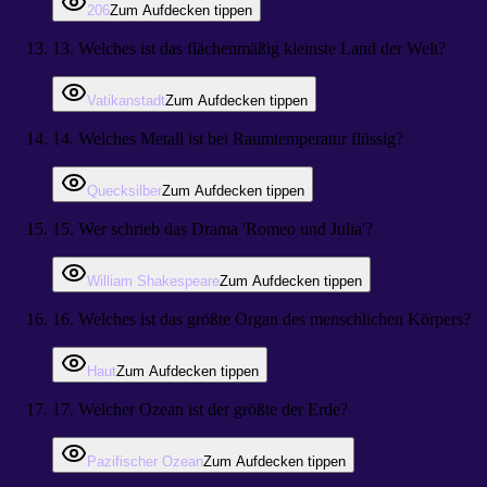
206
Zum Aufdecken tippen
13
.
Welches ist das flächenmäßig kleinste Land der Welt?
Vatikanstadt
Zum Aufdecken tippen
14
.
Welches Metall ist bei Raumtemperatur flüssig?
Quecksilber
Zum Aufdecken tippen
15
.
Wer schrieb das Drama 'Romeo und Julia'?
William Shakespeare
Zum Aufdecken tippen
16
.
Welches ist das größte Organ des menschlichen Körpers?
Haut
Zum Aufdecken tippen
17
.
Welcher Ozean ist der größte der Erde?
Pazifischer Ozean
Zum Aufdecken tippen