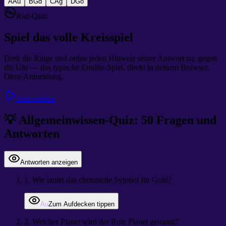
A
Au
B
Gd
C
Ag
D
Go
Rad-Quiz
Spiel das volle Kreisspiel
Dreh die Ringe und ordne jeden Hinweis seiner Antwort zu, gegen
die Uhr — das typische Erudite-Spiel, direkt in deinem Browser.
Ohne Anmeldung.
Jetzt spielen
💡
Allgemeinwissen-Quiz: 50 Fragen und
Antworten
Antworten anzeigen
1
.
Wie lautet das chemische Symbol für Gold?
Au
Zum Aufdecken tippen
2
.
Welcher Planet wird der Rote Planet genannt?