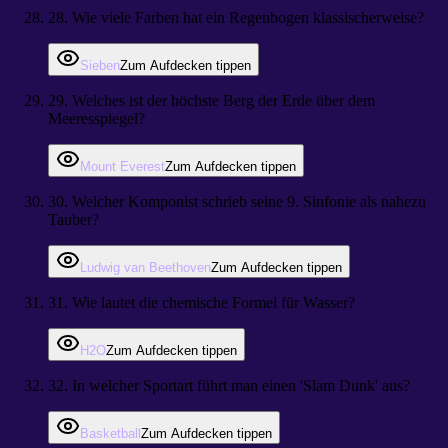
28
.
Wie viele Farben hat ein Regenbogen klassischerweise?
Sieben
Zum Aufdecken tippen
29
.
Welches ist der höchste Berg der Erde über dem
Meeresspiegel?
Mount Everest
Zum Aufdecken tippen
30
.
Welcher Komponist schrieb seine 9. Sinfonie als nahezu
Tauber?
Ludwig van Beethoven
Zum Aufdecken tippen
31
.
Wie lautet die chemische Formel für Wasser?
H2O
Zum Aufdecken tippen
32
.
In welcher Sportart führt man einen 'Slam Dunk' aus?
Basketball
Zum Aufdecken tippen