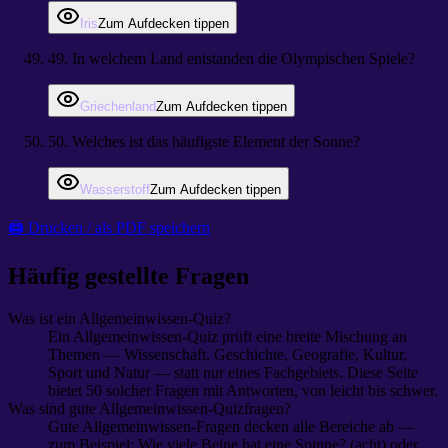
Iris
Zum Aufdecken tippen
49
.
In welchem Land entstanden die Olympischen Spiele?
Griechenland
Zum Aufdecken tippen
50
.
Welches ist das häufigste Element der Sonne?
Wasserstoff
Zum Aufdecken tippen
🖨 Drucken / als PDF speichern
Häufig gestellte Fragen
Was ist ein Allgemeinwissen-Quiz?
Ein Allgemeinwissen-Quiz prüft eine breite Mischung an
Themen — Wissenschaft, Geschichte, Geografie, Kultur,
Sport und Natur — statt nur eines Fachgebiets. Diese Seite
bietet 50 solcher Fragen mit Antworten, von leicht bis schwer.
Was sind gute Allgemeinwissen-Quizfragen?
Gute Allgemeinwissen-Fragen decken alle Bereiche ab —
zum Beispiel: Wie viele Beine hat eine Spinne? (acht) oder