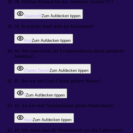
38
.
Welches Element hat das chemische Symbol 'O'?
Sauerstoff
Zum Aufdecken tippen
39
.
In welcher Stadt steht das Kolosseum?
Rom
Zum Aufdecken tippen
40
.
Wer entwickelte die Evolutionstheorie durch natürliche
Selektion?
Charles Darwin
Zum Aufdecken tippen
41
.
Bei wie viel Grad Celsius gefriert Wasser?
0
Zum Aufdecken tippen
42
.
An wie viele Nachbarländer grenzt Deutschland?
Neun
Zum Aufdecken tippen
43
.
Wie nennt man die Wissenschaft von den Lebewesen?