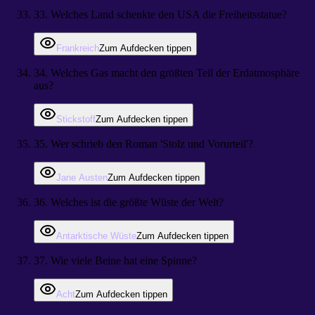
33
.
Welches Land schenkte den USA die Freiheitsstatue?
Frankreich
Zum Aufdecken tippen
34
.
Welches Gas macht den größten Teil der Erdatmosphäre
aus?
Stickstoff
Zum Aufdecken tippen
35
.
Wer schrieb den Roman 'Stolz und Vorurteil'?
Jane Austen
Zum Aufdecken tippen
36
.
Welches ist die größte Wüste der Welt?
Antarktische Wüste
Zum Aufdecken tippen
37
.
Wie viele Beine hat eine Spinne?
Acht
Zum Aufdecken tippen