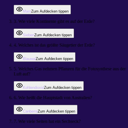
Mars
Zum Aufdecken tippen
3
.
Wie viele Kontinente gibt es auf der Erde?
Sieben
Zum Aufdecken tippen
4
.
Welches ist das größte Säugetier der Erde?
Blauwal
Zum Aufdecken tippen
5
.
Welches Gas nehmen Pflanzen für die Fotosynthese aus der
Luft auf?
Kohlendioxid
Zum Aufdecken tippen
6
.
Wie heißt die Hauptstadt von Australien?
Canberra
Zum Aufdecken tippen
7
.
Wie viele Seiten hat ein Sechseck?