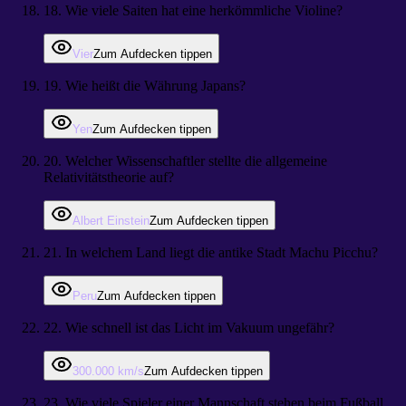
18
.
Wie viele Saiten hat eine herkömmliche Violine?
Vier
Zum Aufdecken tippen
19
.
Wie heißt die Währung Japans?
Yen
Zum Aufdecken tippen
20
.
Welcher Wissenschaftler stellte die allgemeine
Relativitätstheorie auf?
Albert Einstein
Zum Aufdecken tippen
21
.
In welchem Land liegt die antike Stadt Machu Picchu?
Peru
Zum Aufdecken tippen
22
.
Wie schnell ist das Licht im Vakuum ungefähr?
300.000 km/s
Zum Aufdecken tippen
23
.
Wie viele Spieler einer Mannschaft stehen beim Fußball