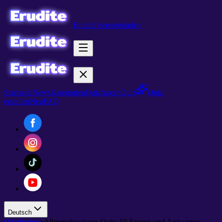
Erudite herunterladen
Startseite
News
Kategorien
Quizfragen
Quiz
Quiz
erstellen
Neu
FAQ
Deutsch
Quizfragen
>
Allgemeinwissen-Quiz: 50 Fragen und Antworten