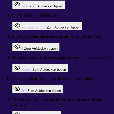
Sechs
Zum Aufdecken tippen
8
.
Wer malte die Mona Lisa?
Leonardo da Vinci
Zum Aufdecken tippen
9
.
Welcher Fluss gilt traditionell als der längste der Welt?
Nil
Zum Aufdecken tippen
10
.
Welches ist das härteste natürlich vorkommende Material?
Diamant
Zum Aufdecken tippen
11
.
In welchem Jahr endete der Zweite Weltkrieg?
1945
Zum Aufdecken tippen
12
.
Wie viele Knochen hat der erwachsene menschliche
Körper?