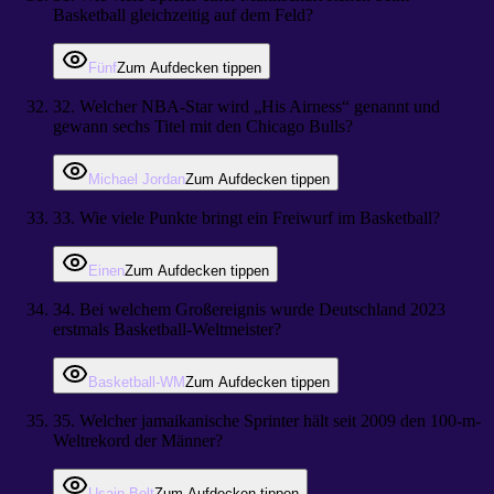
Basketball gleichzeitig auf dem Feld?
Fünf
Zum Aufdecken tippen
32
.
Welcher NBA-Star wird „His Airness“ genannt und
gewann sechs Titel mit den Chicago Bulls?
Michael Jordan
Zum Aufdecken tippen
33
.
Wie viele Punkte bringt ein Freiwurf im Basketball?
Einen
Zum Aufdecken tippen
34
.
Bei welchem Großereignis wurde Deutschland 2023
erstmals Basketball-Weltmeister?
Basketball-WM
Zum Aufdecken tippen
35
.
Welcher jamaikanische Sprinter hält seit 2009 den 100-m-
Weltrekord der Männer?
Usain Bolt
Zum Aufdecken tippen