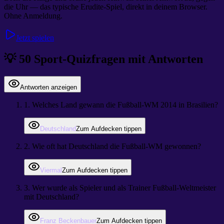
die Uhr — das typische Erudite-Spiel, direkt in deinem Browser.
Ohne Anmeldung.
Jetzt spielen
💡
50 Sport-Quizfragen mit Antworten
Antworten anzeigen
1
.
Welches Land gewann die Fußball-WM 2014 in Brasilien?
Deutschland
Zum Aufdecken tippen
2
.
Wie oft hat Deutschland die Fußball-WM gewonnen?
Viermal
Zum Aufdecken tippen
3
.
Wer wurde als Spieler und als Trainer Fußball-Weltmeister
mit Deutschland?
Franz Beckenbauer
Zum Aufdecken tippen