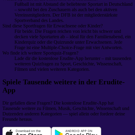
Fußball ist mit Abstand die beliebteste Sportart in Deutschland
– sowohl bei den Zuschauern als auch bei den aktiven
Vereinsmitgliedern. Der DFB ist der mitgliederstärkste
Sportverband des Landes.
Sind diese Sportfragen für Erwachsene oder Kinder?
Für beide. Die Fragen reichen von leicht bis schwer und
decken viele Sportarten ab – ideal für den Familienabend, ein
Kinderquiz oder die Quizrunde unter Erwachsenen. Jede
Frage ist eine Multiple-Choice-Frage mit vier Antworten.
Wo finde ich weitere Sportquiz-Fragen?
Lade dir die kostenlose Erudite-App herunter – mit tausenden
weiteren Quizfragen zu Sport, Geschichte, Wissenschaft,
Filmen und vielen weiteren Kategorien.
Spiele Tausende weitere in der Erudite-
App
Dir gefallen diese Fragen? Die kostenlose Erudite-App hat
Tausende weitere zu Filmen, Musik, Geschichte, Wissenschaft und
Dutzenden anderen Kategorien — spiel allein oder fordere deine
Freunde heraus.