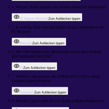
4
.
Welcher Verein gewann die meisten deutschen Meistertitel?
FC Bayern München
Zum Aufdecken tippen
5
.
In welcher Stadt steht die Allianz Arena, Heimstadion des
FC Bayern?
München
Zum Aufdecken tippen
6
.
Wie viele Spieler einer Mannschaft stehen beim Fußball
gleichzeitig auf dem Feld?
Elf
Zum Aufdecken tippen
7
.
Welches Land gewann die Fußball-WM 2018 in einem
Endspiel gegen Kroatien?
Frankreich
Zum Aufdecken tippen
8
.
Welches Land wurde 2022 in Katar Fußball-Weltmeister?