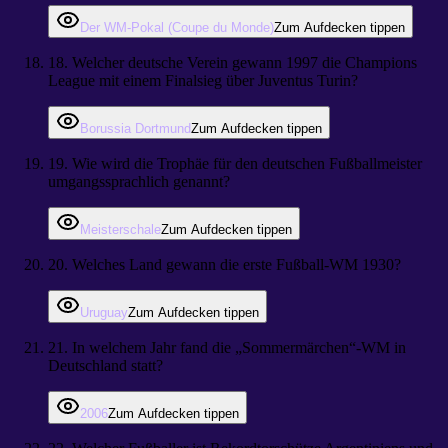
Der WM-Pokal (Coupe du Monde)
Zum Aufdecken tippen
18
.
Welcher deutsche Verein gewann 1997 die Champions
League mit einem Finalsieg über Juventus Turin?
Borussia Dortmund
Zum Aufdecken tippen
19
.
Wie wird die Trophäe für den deutschen Fußballmeister
umgangssprachlich genannt?
Meisterschale
Zum Aufdecken tippen
20
.
Welches Land gewann die erste Fußball-WM 1930?
Uruguay
Zum Aufdecken tippen
21
.
In welchem Jahr fand die „Sommermärchen“-WM in
Deutschland statt?
2006
Zum Aufdecken tippen