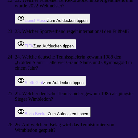
22
.
Welcher Fußballer ist Rekordtorschütze Argentiniens und
wurde 2022 Weltmeister?
Lionel Messi
Zum Aufdecken tippen
23
.
Welcher Sportverband regelt international den Fußball?
FIFA
Zum Aufdecken tippen
24
.
Welche deutsche Tennisspielerin gewann 1988 den
„Golden Slam“ – alle vier Grand Slams und Olympiagold in
einem Jahr?
Steffi Graf
Zum Aufdecken tippen
25
.
Welcher deutsche Tennisspieler gewann 1985 als jüngster
Sieger Wimbledon?
Boris Becker
Zum Aufdecken tippen
26
.
Auf welchem Belag wird das Tennisturnier von
Wimbledon gespielt?