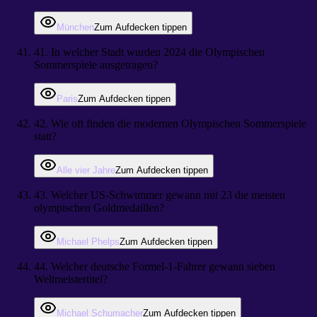
München
Zum Aufdecken tippen
41
.
In welcher Stadt wurden 2024 die Olympischen
Sommerspiele ausgetragen?
Paris
Zum Aufdecken tippen
42
.
Wie oft finden die modernen Olympischen Sommerspiele
statt?
Alle vier Jahre
Zum Aufdecken tippen
43
.
Welcher US-Schwimmer gewann mit 23 die meisten
olympischen Goldmedaillen?
Michael Phelps
Zum Aufdecken tippen
44
.
Welcher deutsche Formel-1-Fahrer gewann sieben
Weltmeistertitel?
Michael Schumacher
Zum Aufdecken tippen