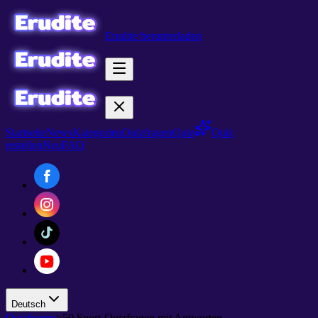
Erudite herunterladen
Startseite
News
Kategorien
Quizfragen
Quiz
Quiz
erstellen
Neu
FAQ
Deutsch
Quizfragen
>
50 Sport-Quizfragen mit Antworten