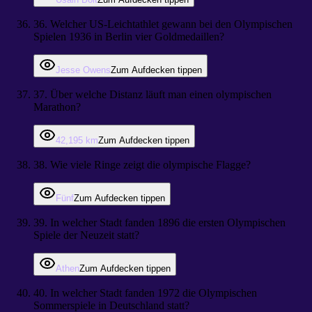
36
.
Welcher US-Leichtathlet gewann bei den Olympischen
Spielen 1936 in Berlin vier Goldmedaillen?
Jesse Owens
Zum Aufdecken tippen
37
.
Über welche Distanz läuft man einen olympischen
Marathon?
42,195 km
Zum Aufdecken tippen
38
.
Wie viele Ringe zeigt die olympische Flagge?
Fünf
Zum Aufdecken tippen
39
.
In welcher Stadt fanden 1896 die ersten Olympischen
Spiele der Neuzeit statt?
Athen
Zum Aufdecken tippen
40
.
In welcher Stadt fanden 1972 die Olympischen
Sommerspiele in Deutschland statt?