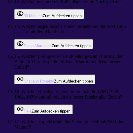
13
.
Wie lange dauert ein Fußballspiel ohne Nachspielzeit?
90 Minuten
Zum Aufdecken tippen
14
.
Welcher argentinische Spieler erzielte bei der WM 1986
das Tor mit der „Hand Gottes“?
Diego Maradona
Zum Aufdecken tippen
15
.
Welcher portugiesische Fußballer gewann fünfmal den
Ballon d’Or und spielte für Real Madrid und Manchester
United?
Cristiano Ronaldo
Zum Aufdecken tippen
16
.
Welcher Brasilianer gewann dreimal die WM (1958,
1962, 1970) und gilt vielen als bester Spieler aller Zeiten?
Pelé
Zum Aufdecken tippen
17
.
Welche Trophäe erhält der Sieger der Fußball-WM der
Männer?