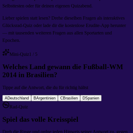
Selbsttesten oder für deinen eigenen Quizabend.
Lieber spielen statt lesen? Drehe dieselben Fragen als interaktives
Glücksrad-Quiz oder lade dir die kostenlose Erudite-App herunter
— mit tausenden weiteren Fragen aus allen Sportarten und
Epochen.
Mini-Quiz
1
/
5
Welches Land gewann die Fußball-WM
2014 in Brasilien?
Tippe auf die Antwort, die du für richtig hältst
A
Deutschland
B
Argentinien
C
Brasilien
D
Spanien
Rad-Quiz
Spiel das volle Kreisspiel
Dreh die Ringe und ordne jeden Hinweis seiner Antwort zu, gegen