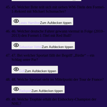
45
.
Welcher Brite teilt sich mit sieben WM-Titeln den Formel-
1-Rekord mit Michael Schumacher?
Lewis Hamilton
Zum Aufdecken tippen
46
.
Welcher deutsche Fahrer gewann viermal in Folge (2010–
2013) den Formel-1-Titel mit Red Bull?
Sebastian Vettel
Zum Aufdecken tippen
47
.
Bei welcher Sportart fällt der Begriff „Birdie“ – ein
Schlag unter Par?
Golf
Zum Aufdecken tippen
48
.
Welche Sportart steht im Mittelpunkt der Tour de France?
Radsport
Zum Aufdecken tippen
49
.
Welche Trophäe erhält der Eishockey-Champion der
NHL?