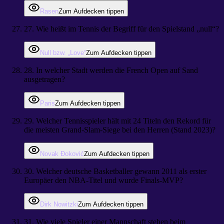
Rasen
Zum Aufdecken tippen
27
.
Wie heißt im Tennis der Begriff für den Spielstand „null“?
Null bzw. „Love“
Zum Aufdecken tippen
28
.
In welcher Stadt werden die French Open auf Sand
ausgetragen?
Paris
Zum Aufdecken tippen
29
.
Welcher Tennisspieler hält mit 24 Titeln den Rekord für
die meisten Grand-Slam-Siege bei den Herren (Stand 2023)?
Novak Đoković
Zum Aufdecken tippen
30
.
Welcher deutsche Basketballer gewann 2011 als erster
Europäer den NBA-Titel und wurde Finals-MVP?
Dirk Nowitzki
Zum Aufdecken tippen
31
.
Wie viele Spieler einer Mannschaft stehen beim