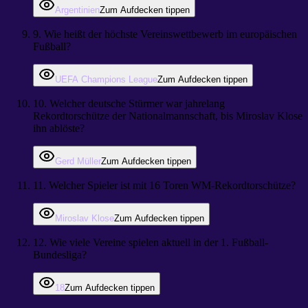
Argentinien
Zum Aufdecken tippen
9
.
Wie heißt der höchste Vereinswettbewerb im europäischen
Fußball?
UEFA Champions League
Zum Aufdecken tippen
10
.
Welcher deutsche Stürmer war jahrelang
Rekordtorschütze der Nationalmannschaft, bis Miroslav Klose
ihn ablöste?
Gerd Müller
Zum Aufdecken tippen
11
.
Welcher Spieler ist mit 16 Toren WM-Rekordtorschütze?
Miroslav Klose
Zum Aufdecken tippen
12
.
Wie viele Vereine spielen aktuell in der 1. Fußball-
Bundesliga?
18
Zum Aufdecken tippen